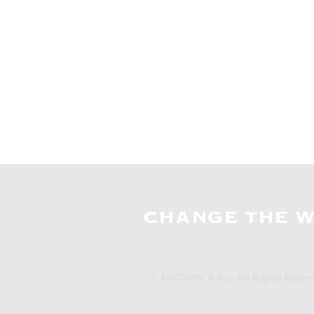
CHANGE THE W
© FACTORY X Inc. All Rights Reser